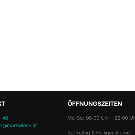
KT
ÖFFNUNGSZEITEN
9 40
Mo-So: 08:00 Uhr – 22:00 U
lub@marswiese.at
Karfreitag & Heiliger Abend