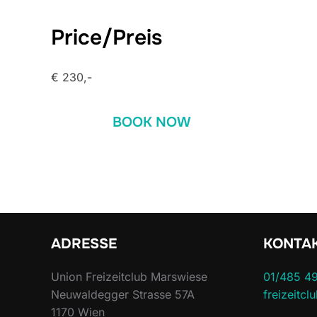
Price/Preis
€ 230,-
BOOK NOW
ADRESSE
KONTA
Union Freizeitclub Marswiese
01/485 4
Neuwaldegger Strasse 57A
freizeitc
1170 Wien